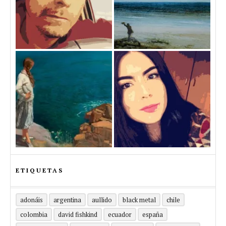
ETIQUETAS
adonáis
argentina
aullido
black metal
chile
colombia
david fishkind
ecuador
españa