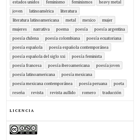
estados unidos
feminismo
feminismos
heavy metal
joven
latinoamérica
literatura
literatura latinoamericana
metal
mexico
mujer
mujeres
narrativa
poema
poesía
poesía argentina
poesía chilena
poesía colombiana
poesía ecuatoriana
poesía española
poesía española contemporánea
poesía española del siglo xxi
poesía feminista
poesía francesa
poesía iberoamericana
poesía joven
poesía latinoamericana
poesía mexicana
poesía mexicana contemporánea
poesía peruana
poeta
reseña
revista
revista aullido
romero
traducción
LICENCIA