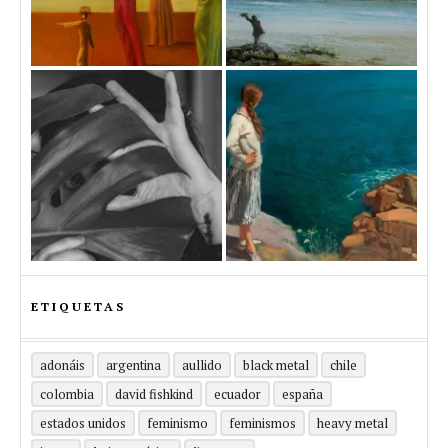
ETIQUETAS
adonáis
argentina
aullido
black metal
chile
colombia
david fishkind
ecuador
españa
estados unidos
feminismo
feminismos
heavy metal