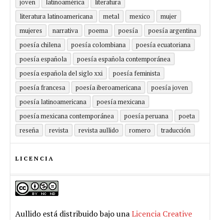
joven
latinoamérica
literatura
literatura latinoamericana
metal
mexico
mujer
mujeres
narrativa
poema
poesía
poesía argentina
poesía chilena
poesía colombiana
poesía ecuatoriana
poesía española
poesía española contemporánea
poesía española del siglo xxi
poesía feminista
poesía francesa
poesía iberoamericana
poesía joven
poesía latinoamericana
poesía mexicana
poesía mexicana contemporánea
poesía peruana
poeta
reseña
revista
revista aullido
romero
traducción
LICENCIA
Aullido
está distribuido bajo una
Licencia Creative