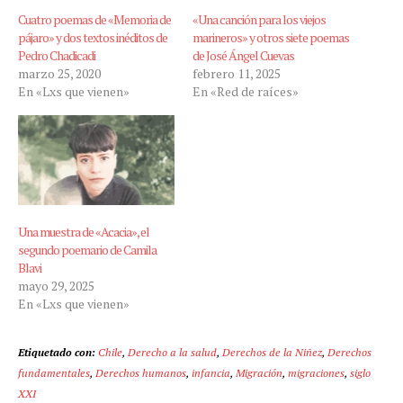
Cuatro poemas de «Memoria de
«Una canción para los viejos
pájaro» y dos textos inéditos de
marineros» y otros siete poemas
Pedro Chadicadi
de José Ángel Cuevas
marzo 25, 2020
febrero 11, 2025
En «Lxs que vienen»
En «Red de raíces»
Una muestra de «Acacia», el
segundo poemario de Camila
Blavi
mayo 29, 2025
En «Lxs que vienen»
Etiquetado con:
Chile
,
Derecho a la salud
,
Derechos de la Niñez
,
Derechos
fundamentales
,
Derechos humanos
,
infancia
,
Migración
,
migraciones
,
siglo
XXI