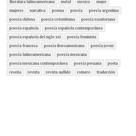
literatura latinoamericana
metal
mexico
mujer
mujeres
narrativa
poema
poesía
poesía argentina
poesía chilena
poesía colombiana
poesía ecuatoriana
poesía española
poesía española contemporánea
poesía española del siglo xxi
poesía feminista
poesía francesa
poesía iberoamericana
poesía joven
poesía latinoamericana
poesía mexicana
poesía mexicana contemporánea
poesía peruana
poeta
reseña
revista
revista aullido
romero
traducción