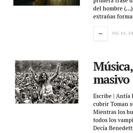
primera frase d
del hombre (…)
extrañas forma
JUL 22, 2
Música,
masivo
Escribe | Antí
cubrir Toman s
Mientras los bu
todos los vampi
Decía Benedett