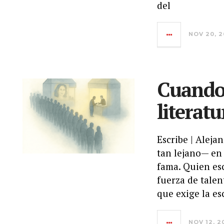
del
NOV 20, 2
Cuando 
literatu
Escribe | Alej
tan lejano— en 
fama. Quien es
fuerza de talen
que exige la es
NOV 12, 2