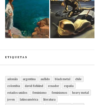
ETIQUETAS
adonáis
argentina
aullido
black metal
chile
colombia
david fishkind
ecuador
españa
estados unidos
feminismo
feminismos
heavy metal
joven
latinoamérica
literatura