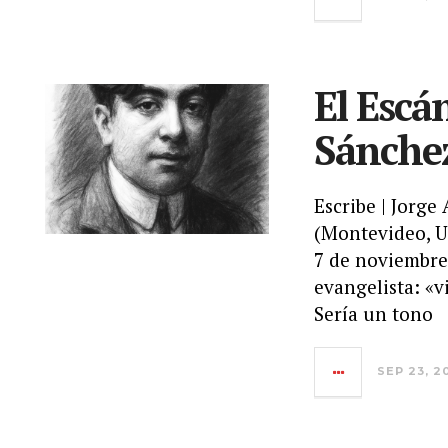
El Escá
Sánche
Escribe | Jorge
(Montevideo, Ur
7 de noviembre
evangelista: «v
Sería un tono
SEP 23, 2