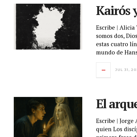
Kairós y
Escribe | Alici
somos dos, Dios
estas cuatro lí
mundo de Hans 
JUL 31, 2
El arqu
Escribe | Jorge
quien Los discí