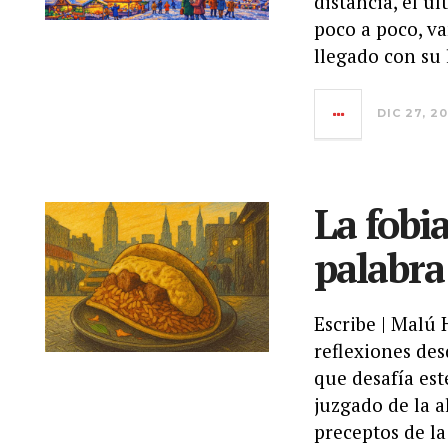
distancia, el úl
poco a poco, v
llegado con su 
DIC 27, 2
La fobia
palabra 
Escribe | Malú
reflexiones des
que desafía es
juzgado de la a
preceptos de la