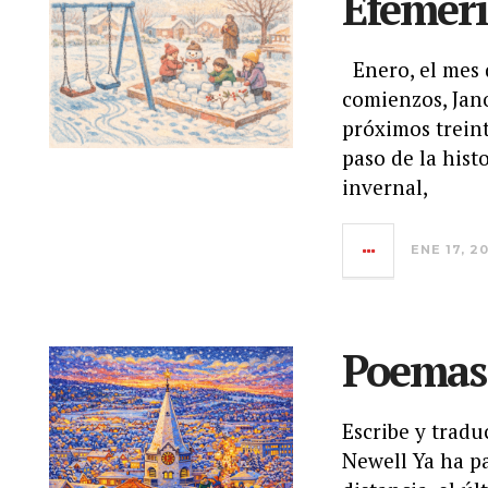
Efeméri
Enero, el mes q
comienzos, Jano
próximos treint
paso de la histo
invernal,
ENE 17, 2
Poemas
Escribe y tradu
Newell Ya ha p