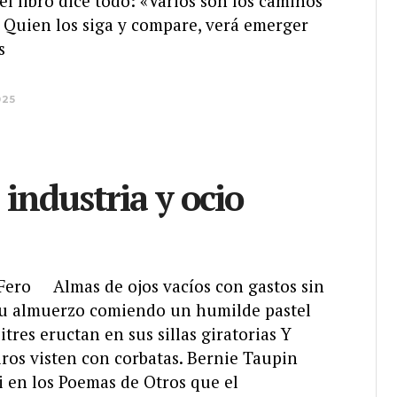
el libro dice todo: «Varios son los caminos
 Quien los siga y compare, verá emerger
s
025
 industria y ocio
a Fero Almas de ojos vacíos con gastos sin
u almuerzo comiendo un humilde pastel
itres eructan en sus sillas giratorias Y
ros visten con corbatas. Bernie Taupin
i en los Poemas de Otros que el