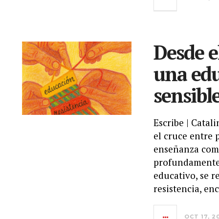
Desde el
una edu
sensibl
Escribe | Catal
el cruce entre 
enseñanza como 
profundamente 
educativo, se r
resistencia, en
OCT 17, 2