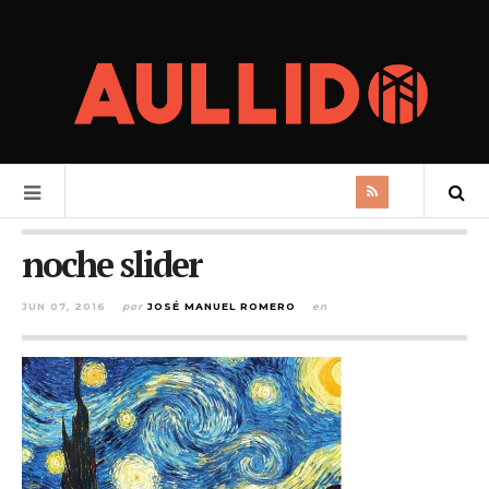
noche slider
JUN 07, 2016
por
JOSÉ MANUEL ROMERO
en