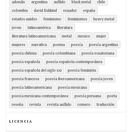
adonáis
argentina
aullido
black metal
chile
colombia
david fishkind
ecuador
españa
estados unidos
feminismo
feminismos
heavy metal
joven
latinoamérica
literatura
literatura latinoamericana
metal
mexico
mujer
mujeres
narrativa
poema
poesía
poesía argentina
poesía chilena
poesía colombiana
poesía ecuatoriana
poesía española
poesía española contemporánea
poesía española del siglo xxi
poesía feminista
poesía francesa
poesía iberoamericana
poesía joven
poesía latinoamericana
poesía mexicana
poesía mexicana contemporánea
poesía peruana
poeta
reseña
revista
revista aullido
romero
traducción
LICENCIA