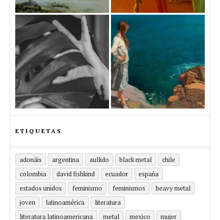
ETIQUETAS
adonáis
argentina
aullido
black metal
chile
colombia
david fishkind
ecuador
españa
estados unidos
feminismo
feminismos
heavy metal
joven
latinoamérica
literatura
literatura latinoamericana
metal
mexico
mujer