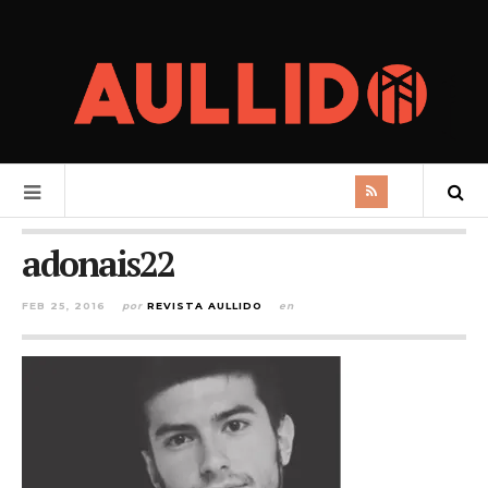
adonais22
FEB 25, 2016
por
REVISTA AULLIDO
en