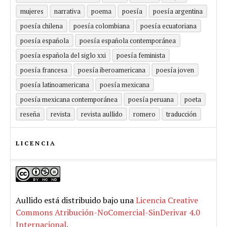
mujeres
narrativa
poema
poesía
poesía argentina
poesía chilena
poesía colombiana
poesía ecuatoriana
poesía española
poesía española contemporánea
poesía española del siglo xxi
poesía feminista
poesía francesa
poesía iberoamericana
poesía joven
poesía latinoamericana
poesía mexicana
poesía mexicana contemporánea
poesía peruana
poeta
reseña
revista
revista aullido
romero
traducción
LICENCIA
Aullido
está distribuido bajo una
Licencia Creative
Commons Atribución-NoComercial-SinDerivar 4.0
Internacional
.