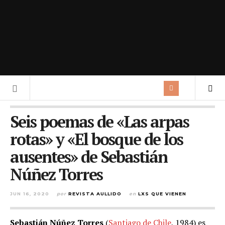
Seis poemas de «Las arpas
rotas» y «El bosque de los
ausentes» de Sebastián
Núñez Torres
JUN 16, 2020
por
REVISTA AULLIDO
en
LXS QUE VIENEN
Sebastián Núñez Torres
(
Santiago de Chile
, 1984) es