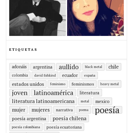
ETIQUETAS
aullido
chile
adonáis
argentina
black metal
ecuador
colombia
españa
david fishkind
estados unidos
feminismos
feminismo
heavy metal
latinoamérica
joven
literatura
literatura latinoamericana
mexico
metal
poesía
mujer
mujeres
narrativa
poema
poesía chilena
poesía argentina
poesía ecuatoriana
poesía colombiana