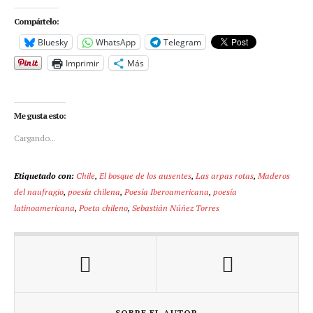
Compártelo:
Bluesky
WhatsApp
Telegram
Imprimir
Más
Me gusta esto:
Cargando...
Etiquetado con:
Chile
,
El bosque de los ausentes
,
Las arpas rotas
,
Maderos
del naufragio
,
poesía chilena
,
Poesía Iberoamericana
,
poesía
latinoamericana
,
Poeta chileno
,
Sebastián Núñez Torres
SOBRE EL AUTOR