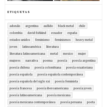
ETIQUETAS
adonáis
argentina
aullido
black metal
chile
colombia
david fishkind
ecuador
españa
estados unidos
feminismo
feminismos
heavy metal
joven
latinoamérica
literatura
literatura latinoamericana
metal
mexico
mujer
mujeres
narrativa
poema
poesía
poesía argentina
poesía chilena
poesía colombiana
poesía ecuatoriana
poesía española
poesía española contemporánea
poesía española del siglo xxi
poesía feminista
poesía francesa
poesía iberoamericana
poesía joven
poesía latinoamericana
poesía mexicana
poesía mexicana contemporánea
poesía peruana
poeta