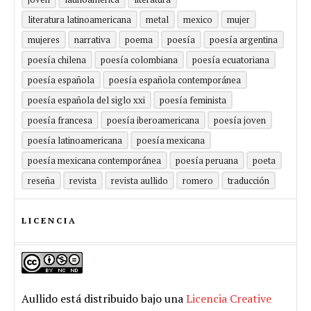
literatura latinoamericana
metal
mexico
mujer
mujeres
narrativa
poema
poesía
poesía argentina
poesía chilena
poesía colombiana
poesía ecuatoriana
poesía española
poesía española contemporánea
poesía española del siglo xxi
poesía feminista
poesía francesa
poesía iberoamericana
poesía joven
poesía latinoamericana
poesía mexicana
poesía mexicana contemporánea
poesía peruana
poeta
reseña
revista
revista aullido
romero
traducción
LICENCIA
Aullido
está distribuido bajo una
Licencia Creative