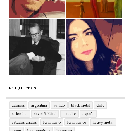
ETIQUETAS
adonáis
argentina
aullido
black metal
chile
colombia
david fishkind
ecuador
españa
estados unidos
feminismo
feminismos
heavy metal
joven
latinoamérica
literatura