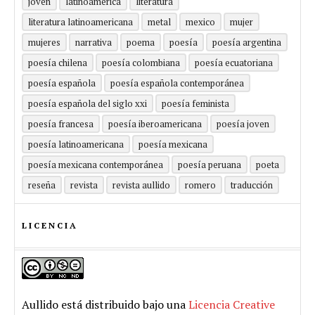
joven
latinoamérica
literatura
literatura latinoamericana
metal
mexico
mujer
mujeres
narrativa
poema
poesía
poesía argentina
poesía chilena
poesía colombiana
poesía ecuatoriana
poesía española
poesía española contemporánea
poesía española del siglo xxi
poesía feminista
poesía francesa
poesía iberoamericana
poesía joven
poesía latinoamericana
poesía mexicana
poesía mexicana contemporánea
poesía peruana
poeta
reseña
revista
revista aullido
romero
traducción
LICENCIA
Aullido
está distribuido bajo una
Licencia Creative