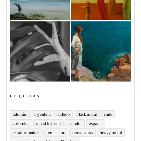
ETIQUETAS
adonáis
argentina
aullido
black metal
chile
colombia
david fishkind
ecuador
españa
estados unidos
feminismo
feminismos
heavy metal