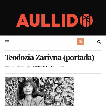
Teodozia Zarivna (portada)
JUN 28, 2024
por
REVISTA AULLIDO
en