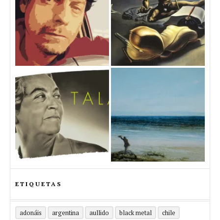
ETIQUETAS
adonáis
argentina
aullido
black metal
chile