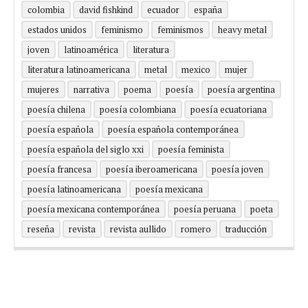
colombia
david fishkind
ecuador
españa
estados unidos
feminismo
feminismos
heavy metal
joven
latinoamérica
literatura
literatura latinoamericana
metal
mexico
mujer
mujeres
narrativa
poema
poesía
poesía argentina
poesía chilena
poesía colombiana
poesía ecuatoriana
poesía española
poesía española contemporánea
poesía española del siglo xxi
poesía feminista
poesía francesa
poesía iberoamericana
poesía joven
poesía latinoamericana
poesía mexicana
poesía mexicana contemporánea
poesía peruana
poeta
reseña
revista
revista aullido
romero
traducción