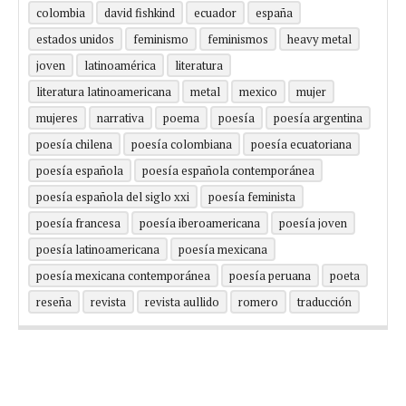
colombia
david fishkind
ecuador
españa
estados unidos
feminismo
feminismos
heavy metal
joven
latinoamérica
literatura
literatura latinoamericana
metal
mexico
mujer
mujeres
narrativa
poema
poesía
poesía argentina
poesía chilena
poesía colombiana
poesía ecuatoriana
poesía española
poesía española contemporánea
poesía española del siglo xxi
poesía feminista
poesía francesa
poesía iberoamericana
poesía joven
poesía latinoamericana
poesía mexicana
poesía mexicana contemporánea
poesía peruana
poeta
reseña
revista
revista aullido
romero
traducción