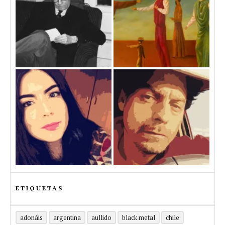
ETIQUETAS
adonáis
argentina
aullido
black metal
chile