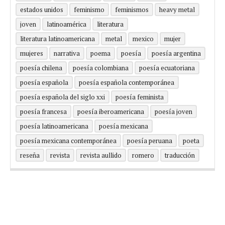
estados unidos
feminismo
feminismos
heavy metal
joven
latinoamérica
literatura
literatura latinoamericana
metal
mexico
mujer
mujeres
narrativa
poema
poesía
poesía argentina
poesía chilena
poesía colombiana
poesía ecuatoriana
poesía española
poesía española contemporánea
poesía española del siglo xxi
poesía feminista
poesía francesa
poesía iberoamericana
poesía joven
poesía latinoamericana
poesía mexicana
poesía mexicana contemporánea
poesía peruana
poeta
reseña
revista
revista aullido
romero
traducción