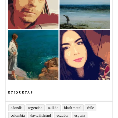
ETIQUETAS
adonáis
argentina
aullido
black metal
chile
colombia
david fishkind
ecuador
españa