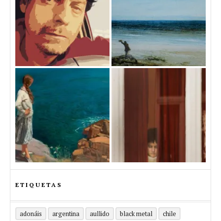
ETIQUETAS
adonáis
argentina
aullido
black metal
chile