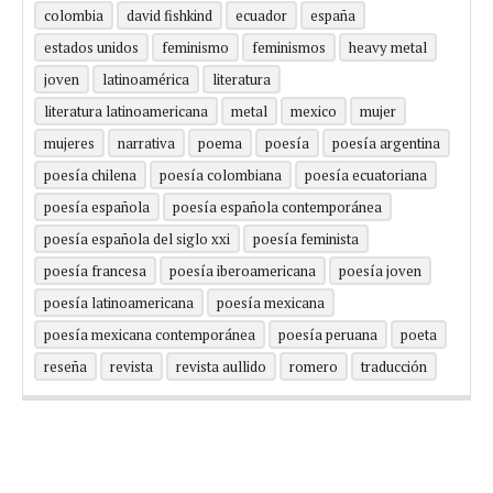
colombia
david fishkind
ecuador
españa
estados unidos
feminismo
feminismos
heavy metal
joven
latinoamérica
literatura
literatura latinoamericana
metal
mexico
mujer
mujeres
narrativa
poema
poesía
poesía argentina
poesía chilena
poesía colombiana
poesía ecuatoriana
poesía española
poesía española contemporánea
poesía española del siglo xxi
poesía feminista
poesía francesa
poesía iberoamericana
poesía joven
poesía latinoamericana
poesía mexicana
poesía mexicana contemporánea
poesía peruana
poeta
reseña
revista
revista aullido
romero
traducción