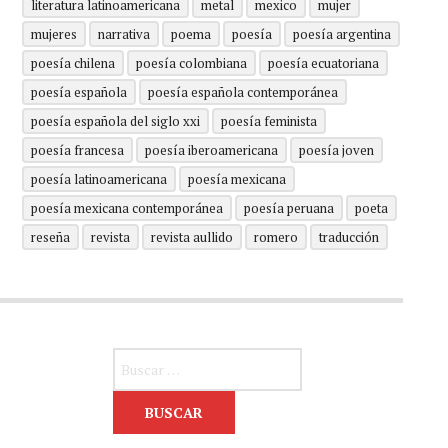
literatura latinoamericana
metal
mexico
mujer
mujeres
narrativa
poema
poesía
poesía argentina
poesía chilena
poesía colombiana
poesía ecuatoriana
poesía española
poesía española contemporánea
poesía española del siglo xxi
poesía feminista
poesía francesa
poesía iberoamericana
poesía joven
poesía latinoamericana
poesía mexicana
poesía mexicana contemporánea
poesía peruana
poeta
reseña
revista
revista aullido
romero
traducción
Buscar: