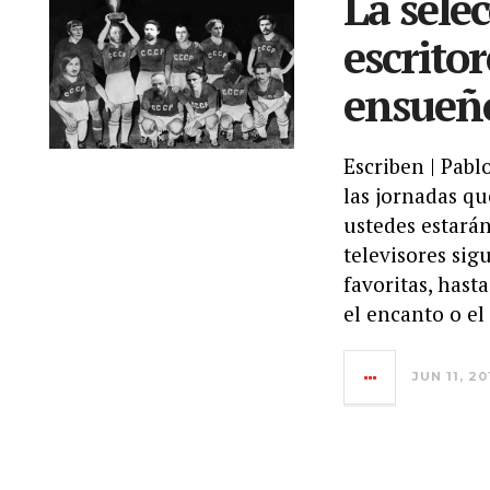
La sele
escrito
ensueño
Escriben | Pabl
las jornadas q
ustedes estarán
televisores sig
favoritas, hast
el encanto o el
JUN 11, 20