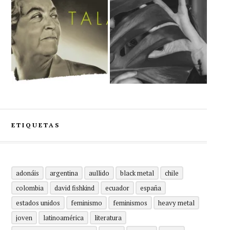
ETIQUETAS
adonáis
argentina
aullido
black metal
chile
colombia
david fishkind
ecuador
españa
estados unidos
feminismo
feminismos
heavy metal
joven
latinoamérica
literatura