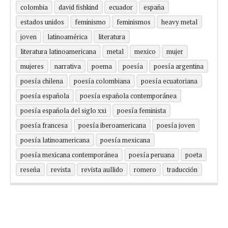
colombia
david fishkind
ecuador
españa
estados unidos
feminismo
feminismos
heavy metal
joven
latinoamérica
literatura
literatura latinoamericana
metal
mexico
mujer
mujeres
narrativa
poema
poesía
poesía argentina
poesía chilena
poesía colombiana
poesía ecuatoriana
poesía española
poesía española contemporánea
poesía española del siglo xxi
poesía feminista
poesía francesa
poesía iberoamericana
poesía joven
poesía latinoamericana
poesía mexicana
poesía mexicana contemporánea
poesía peruana
poeta
reseña
revista
revista aullido
romero
traducción