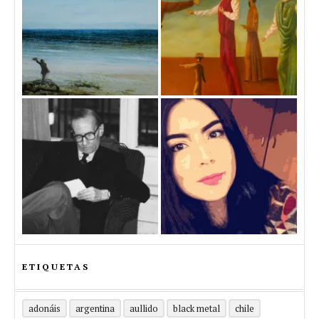
ETIQUETAS
adonáis
argentina
aullido
black metal
chile