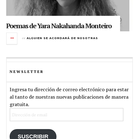
Poemas de Yara Nakahanda Monteiro
en
ALGUIEN SE ACORDARÁ DE NOSOTRAS
NEWSLETTER
Ingresa tu dirección de correo electrónico para estar
al tanto de nuestras nuevas publicaciones de manera
gratuita.
Dirección
de
email
SUSCRIBIR