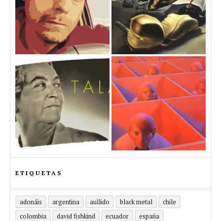
ETIQUETAS
adonáis
argentina
aullido
black metal
chile
colombia
david fishkind
ecuador
españa