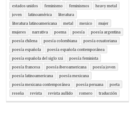
estados unidos
feminismo
feminismos
heavy metal
joven
latinoamérica
literatura
literatura latinoamericana
metal
mexico
mujer
mujeres
narrativa
poema
poesía
poesía argentina
poesía chilena
poesía colombiana
poesía ecuatoriana
poesía española
poesía española contemporánea
poesía española del siglo xxi
poesía feminista
poesía francesa
poesía iberoamericana
poesía joven
poesía latinoamericana
poesía mexicana
poesía mexicana contemporánea
poesía peruana
poeta
reseña
revista
revista aullido
romero
traducción