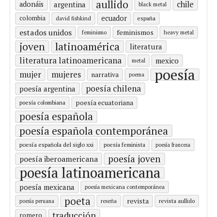
aullido
chile
adonáis
argentina
black metal
ecuador
colombia
españa
david fishkind
estados unidos
feminismos
feminismo
heavy metal
latinoamérica
joven
literatura
literatura latinoamericana
mexico
metal
poesía
mujer
mujeres
narrativa
poema
poesía chilena
poesía argentina
poesía ecuatoriana
poesía colombiana
poesía española
poesía española contemporánea
poesía española del siglo xxi
poesía feminista
poesía francesa
poesía joven
poesía iberoamericana
poesía latinoamericana
poesía mexicana
poesía mexicana contemporánea
poeta
revista
revista aullido
poesía peruana
reseña
traducción
romero