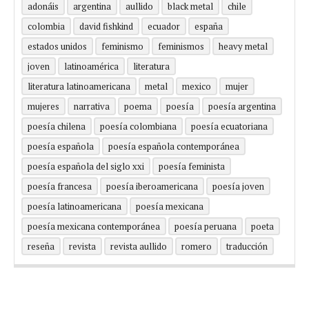
adonáis
argentina
aullido
black metal
chile
colombia
david fishkind
ecuador
españa
estados unidos
feminismo
feminismos
heavy metal
joven
latinoamérica
literatura
literatura latinoamericana
metal
mexico
mujer
mujeres
narrativa
poema
poesía
poesía argentina
poesía chilena
poesía colombiana
poesía ecuatoriana
poesía española
poesía española contemporánea
poesía española del siglo xxi
poesía feminista
poesía francesa
poesía iberoamericana
poesía joven
poesía latinoamericana
poesía mexicana
poesía mexicana contemporánea
poesía peruana
poeta
reseña
revista
revista aullido
romero
traducción