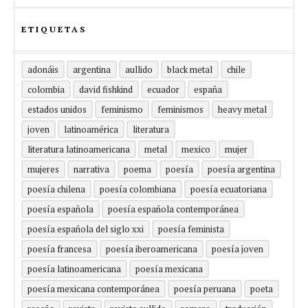
ETIQUETAS
adonáis
argentina
aullido
black metal
chile
colombia
david fishkind
ecuador
españa
estados unidos
feminismo
feminismos
heavy metal
joven
latinoamérica
literatura
literatura latinoamericana
metal
mexico
mujer
mujeres
narrativa
poema
poesía
poesía argentina
poesía chilena
poesía colombiana
poesía ecuatoriana
poesía española
poesía española contemporánea
poesía española del siglo xxi
poesía feminista
poesía francesa
poesía iberoamericana
poesía joven
poesía latinoamericana
poesía mexicana
poesía mexicana contemporánea
poesía peruana
poeta