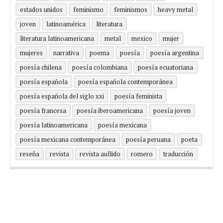
estados unidos
feminismo
feminismos
heavy metal
joven
latinoamérica
literatura
literatura latinoamericana
metal
mexico
mujer
mujeres
narrativa
poema
poesía
poesía argentina
poesía chilena
poesía colombiana
poesía ecuatoriana
poesía española
poesía española contemporánea
poesía española del siglo xxi
poesía feminista
poesía francesa
poesía iberoamericana
poesía joven
poesía latinoamericana
poesía mexicana
poesía mexicana contemporánea
poesía peruana
poeta
reseña
revista
revista aullido
romero
traducción