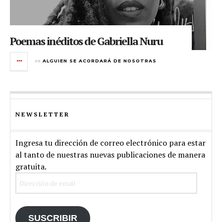
Poemas inéditos de Gabriella Nuru
en
ALGUIEN SE ACORDARÁ DE NOSOTRAS
NEWSLETTER
Ingresa tu dirección de correo electrónico para estar
al tanto de nuestras nuevas publicaciones de manera
gratuita.
Dirección
de
email
SUSCRIBIR