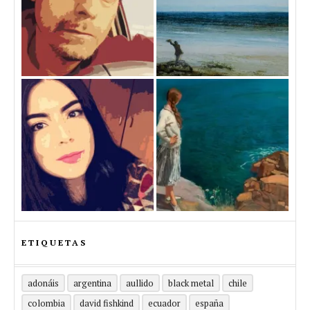
ETIQUETAS
adonáis
argentina
aullido
black metal
chile
colombia
david fishkind
ecuador
españa