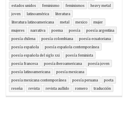
estados unidos
feminismo
feminismos
heavy metal
joven
latinoamérica
literatura
literatura latinoamericana
metal
mexico
mujer
mujeres
narrativa
poema
poesía
poesía argentina
poesía chilena
poesía colombiana
poesía ecuatoriana
poesía española
poesía española contemporánea
poesía española del siglo xxi
poesía feminista
poesía francesa
poesía iberoamericana
poesía joven
poesía latinoamericana
poesía mexicana
poesía mexicana contemporánea
poesía peruana
poeta
reseña
revista
revista aullido
romero
traducción