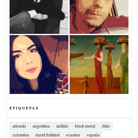
ETIQUETAS
adonáis
argentina
aullido
black metal
chile
colombia
david fishkind
ecuador
españa