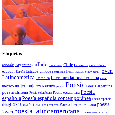
Etiquetas
aullido
Chile
adonáis
Argentina
Colombia
black metal
david fishkind
joven
Estados Unidos
ecuador
Feminismos
España
Feminismo
heavy metal
Latinoamérica
Literatura latinoamericana
literatura
metal
Poesía
mujer
mujeres
mexico
Poesía argentina
Narrativa
poema
Poesía
poesía chilena
Poesía ecuatoriana
Poesía colombiana
Poesía española contemporánea
española
Poesía española
poesía
Poesía Iberoamericana
del siglo XXI
Poesía feminista
Poesía francesa
poesía latinoamericana
joven
poesía mexicana