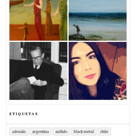
ETIQUETAS
adonáis
argentina
aullido
black metal
chile