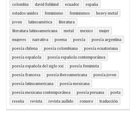
colombia
david fishkind
ecuador
españa
estados unidos
feminismo
feminismos
heavy metal
joven
latinoamérica
literatura
literatura latinoamericana
metal
mexico
mujer
mujeres
narrativa
poema
poesía
poesía argentina
poesía chilena
poesía colombiana
poesía ecuatoriana
poesía española
poesía española contemporánea
poesía española del siglo xxi
poesía feminista
poesía francesa
poesía iberoamericana
poesía joven
poesía latinoamericana
poesía mexicana
poesía mexicana contemporánea
poesía peruana
poeta
reseña
revista
revista aullido
romero
traducción