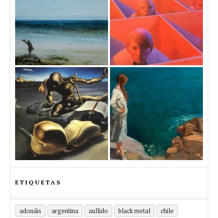
ETIQUETAS
adonáis
argentina
aullido
black metal
chile