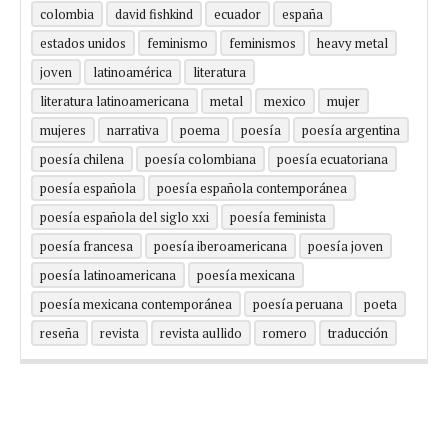
colombia
david fishkind
ecuador
españa
estados unidos
feminismo
feminismos
heavy metal
joven
latinoamérica
literatura
literatura latinoamericana
metal
mexico
mujer
mujeres
narrativa
poema
poesía
poesía argentina
poesía chilena
poesía colombiana
poesía ecuatoriana
poesía española
poesía española contemporánea
poesía española del siglo xxi
poesía feminista
poesía francesa
poesía iberoamericana
poesía joven
poesía latinoamericana
poesía mexicana
poesía mexicana contemporánea
poesía peruana
poeta
reseña
revista
revista aullido
romero
traducción