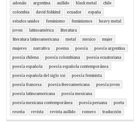
adonáis
argentina
aullido
black metal
chile
colombia
david fishkind
ecuador
españa
estados unidos
feminismo
feminismos
heavy metal
joven
latinoamérica
literatura
literatura latinoamericana
metal
mexico
mujer
mujeres
narrativa
poema
poesía
poesía argentina
poesía chilena
poesía colombiana
poesía ecuatoriana
poesía española
poesía española contemporánea
poesía española del siglo xxi
poesía feminista
poesía francesa
poesía iberoamericana
poesía joven
poesía latinoamericana
poesía mexicana
poesía mexicana contemporánea
poesía peruana
poeta
reseña
revista
revista aullido
romero
traducción