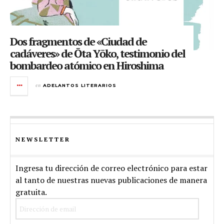
Dos fragmentos de «Ciudad de
cadáveres» de Ōta Yōko, testimonio del
bombardeo atómico en Hiroshima
en
ADELANTOS LITERARIOS
NEWSLETTER
Ingresa tu dirección de correo electrónico para estar
al tanto de nuestras nuevas publicaciones de manera
gratuita.
Dirección
de