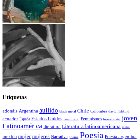
Etiquetas
aullido
Chile
adonáis
Argentina
Colombia
black metal
david fishkind
joven
Estados Unidos
ecuador
Feminismos
España
Feminismo
heavy metal
Latinoamérica
Literatura latinoamericana
literatura
metal
Poesía
mujer
mujeres
mexico
Poesía argentina
Narrativa
poema