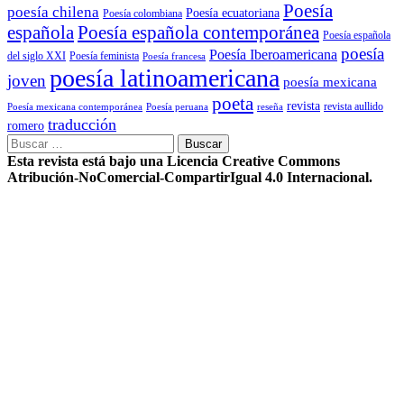
Poesía
poesía chilena
Poesía ecuatoriana
Poesía colombiana
Poesía española contemporánea
española
Poesía española
poesía
Poesía Iberoamericana
del siglo XXI
Poesía feminista
Poesía francesa
poesía latinoamericana
joven
poesía mexicana
poeta
revista
Poesía mexicana contemporánea
reseña
revista aullido
Poesía peruana
traducción
romero
Buscar:
Esta revista está bajo una Licencia Creative Commons
Atribución-NoComercial-CompartirIgual 4.0 Internacional.