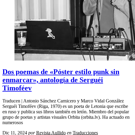
Dos poemas de «Póster estilo punk sin
enmarcar», antología de Serguéi
Timoféev
Traducen | Antonio Sánchez Carnicero y Marco Vidal González
Serguéi Timoféev (Riga, 1970) es un poeta de Letonia que escribe
en ruso y publica sus libros también en letón. Miembro del popular
grupo de poetas y artistas visuales Orbita (orbita.lv). Ha actuado en
numerosos
Dic 11, 2024
por
Revista Aullido
en
Traducciones