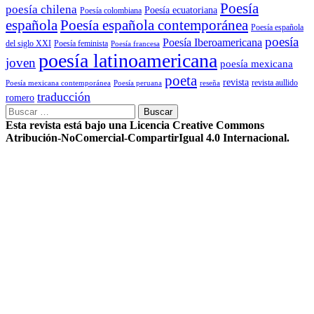
Poesía
poesía chilena
Poesía ecuatoriana
Poesía colombiana
Poesía española contemporánea
española
Poesía española
poesía
Poesía Iberoamericana
del siglo XXI
Poesía feminista
Poesía francesa
poesía latinoamericana
joven
poesía mexicana
poeta
revista
Poesía mexicana contemporánea
reseña
revista aullido
Poesía peruana
traducción
romero
Buscar:
Esta revista está bajo una Licencia Creative Commons
Atribución-NoComercial-CompartirIgual 4.0 Internacional.