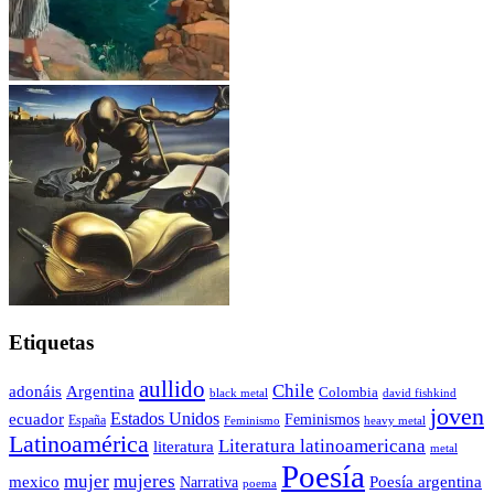
Etiquetas
aullido
Chile
adonáis
Argentina
Colombia
black metal
david fishkind
joven
Estados Unidos
ecuador
Feminismos
España
Feminismo
heavy metal
Latinoamérica
Literatura latinoamericana
literatura
metal
Poesía
mujer
mujeres
mexico
Poesía argentina
Narrativa
poema