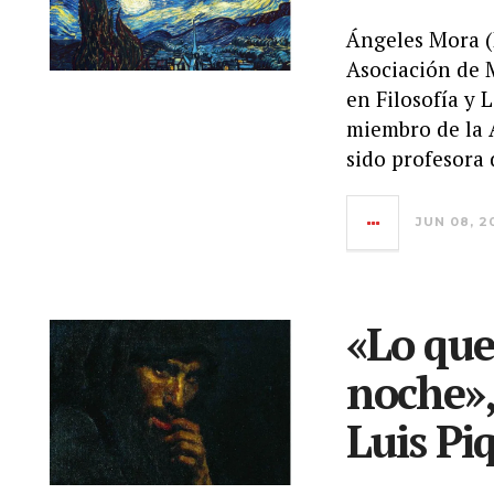
Ángeles Mora (R
Asociación de M
en Filosofía y 
miembro de la 
sido profesora
JUN 08, 2
«Lo que
noche»,
Luis Pi