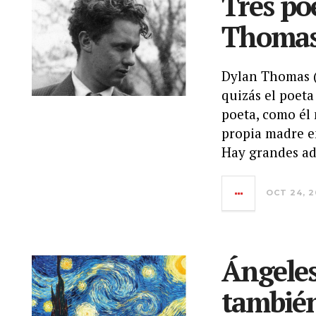
Tres po
Thoma
Dylan Thomas (
quizás el poeta
poeta, como él
propia madre e
Hay grandes ad
OCT 24, 2
Ángeles
también