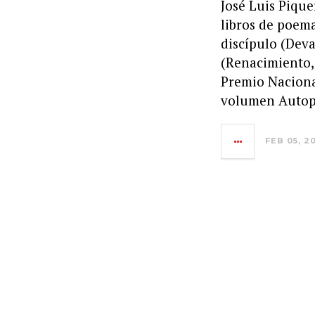
José Luis Pique
libros de poema
discípulo (Deva
(Renacimiento, S
Premio Nacional
volumen Autop
FEB 05, 2