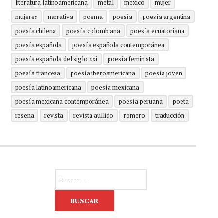
literatura latinoamericana
metal
mexico
mujer
mujeres
narrativa
poema
poesía
poesía argentina
poesía chilena
poesía colombiana
poesía ecuatoriana
poesía española
poesía española contemporánea
poesía española del siglo xxi
poesía feminista
poesía francesa
poesía iberoamericana
poesía joven
poesía latinoamericana
poesía mexicana
poesía mexicana contemporánea
poesía peruana
poeta
reseña
revista
revista aullido
romero
traducción
Buscar: