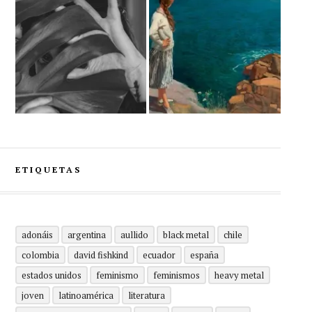
ETIQUETAS
adonáis
argentina
aullido
black metal
chile
colombia
david fishkind
ecuador
españa
estados unidos
feminismo
feminismos
heavy metal
joven
latinoamérica
literatura