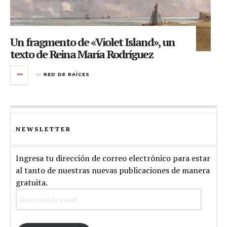
Un fragmento de «Violet Island», un
texto de Reina María Rodríguez
en
RED DE RAÍCES
NEWSLETTER
Ingresa tu dirección de correo electrónico para estar
al tanto de nuestras nuevas publicaciones de manera
gratuita.
Dirección
de
email