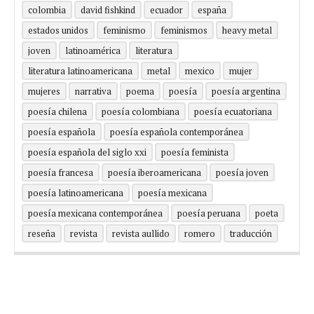
colombia
david fishkind
ecuador
españa
estados unidos
feminismo
feminismos
heavy metal
joven
latinoamérica
literatura
literatura latinoamericana
metal
mexico
mujer
mujeres
narrativa
poema
poesía
poesía argentina
poesía chilena
poesía colombiana
poesía ecuatoriana
poesía española
poesía española contemporánea
poesía española del siglo xxi
poesía feminista
poesía francesa
poesía iberoamericana
poesía joven
poesía latinoamericana
poesía mexicana
poesía mexicana contemporánea
poesía peruana
poeta
reseña
revista
revista aullido
romero
traducción