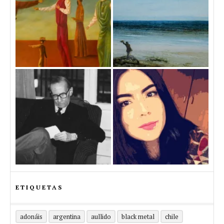
ETIQUETAS
adonáis
argentina
aullido
black metal
chile