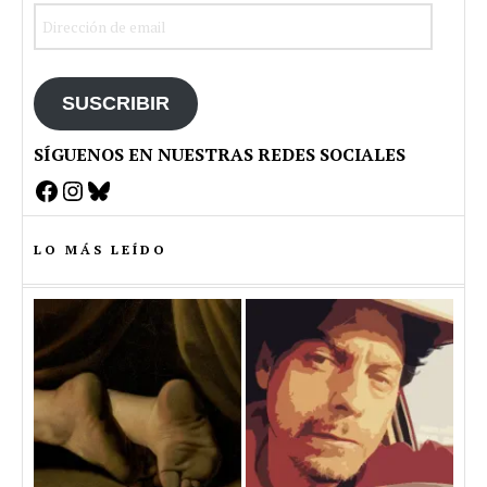
Dirección
de
email
SUSCRIBIR
SÍGUENOS EN NUESTRAS REDES SOCIALES
Facebook
Instagram
Bluesky
LO MÁS LEÍDO