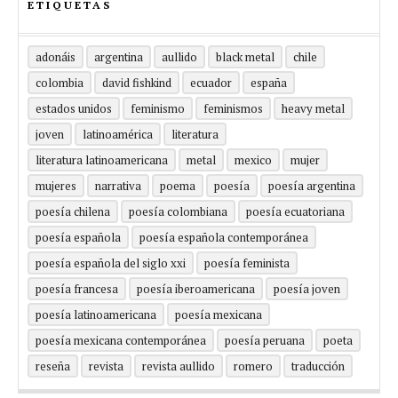
ETIQUETAS
adonáis
argentina
aullido
black metal
chile
colombia
david fishkind
ecuador
españa
estados unidos
feminismo
feminismos
heavy metal
joven
latinoamérica
literatura
literatura latinoamericana
metal
mexico
mujer
mujeres
narrativa
poema
poesía
poesía argentina
poesía chilena
poesía colombiana
poesía ecuatoriana
poesía española
poesía española contemporánea
poesía española del siglo xxi
poesía feminista
poesía francesa
poesía iberoamericana
poesía joven
poesía latinoamericana
poesía mexicana
poesía mexicana contemporánea
poesía peruana
poeta
reseña
revista
revista aullido
romero
traducción