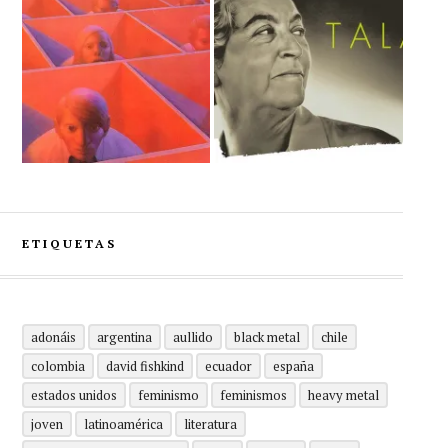
ETIQUETAS
adonáis
argentina
aullido
black metal
chile
colombia
david fishkind
ecuador
españa
estados unidos
feminismo
feminismos
heavy metal
joven
latinoamérica
literatura