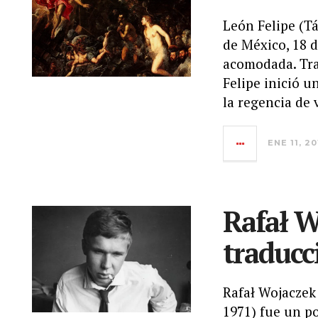
León Felipe (Tá
de México, 18 
acomodada. Tra
Felipe inició u
la regencia de 
ENE 11, 2
Rafał Wo
traducc
Rafał Wojaczek
1971) fue un p