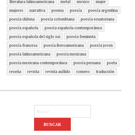
literatura latinoamericana
metal
mexico
mujer
mujeres
narrativa
poema
poesía
poesía argentina
poesía chilena
poesía colombiana
poesía ecuatoriana
poesía española
poesía española contemporánea
poesía española del siglo xxi
poesía feminista
poesía francesa
poesía iberoamericana
poesía joven
poesía latinoamericana
poesía mexicana
poesía mexicana contemporánea
poesía peruana
poeta
reseña
revista
revista aullido
romero
traducción
Buscar: