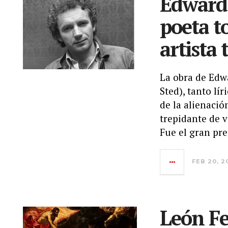
Edward 
poeta t
artista 
La obra de Edw
Sted), tanto lí
de la alienació
trepidante de v
Fue el gran pre
FEB 20, 2
León Fe