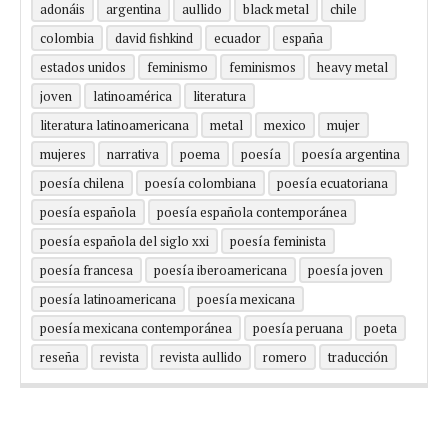
adonáis
argentina
aullido
black metal
chile
colombia
david fishkind
ecuador
españa
estados unidos
feminismo
feminismos
heavy metal
joven
latinoamérica
literatura
literatura latinoamericana
metal
mexico
mujer
mujeres
narrativa
poema
poesía
poesía argentina
poesía chilena
poesía colombiana
poesía ecuatoriana
poesía española
poesía española contemporánea
poesía española del siglo xxi
poesía feminista
poesía francesa
poesía iberoamericana
poesía joven
poesía latinoamericana
poesía mexicana
poesía mexicana contemporánea
poesía peruana
poeta
reseña
revista
revista aullido
romero
traducción