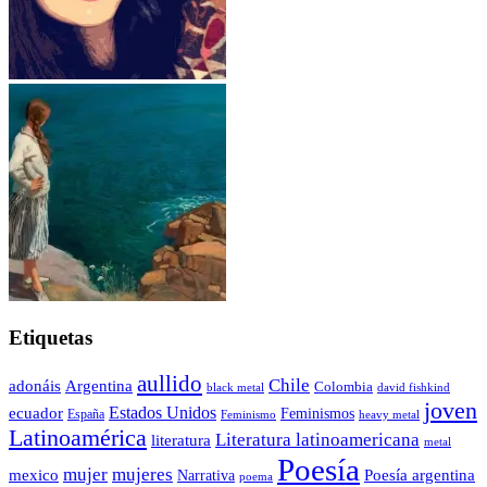
Etiquetas
aullido
Chile
adonáis
Argentina
Colombia
black metal
david fishkind
joven
Estados Unidos
ecuador
Feminismos
España
Feminismo
heavy metal
Latinoamérica
Literatura latinoamericana
literatura
metal
Poesía
mujer
mujeres
mexico
Poesía argentina
Narrativa
poema