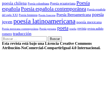
Poesía
poesía chilena
Poesía ecuatoriana
Poesía colombiana
Poesía española contemporánea
española
Poesía española
poesía
Poesía Iberoamericana
del siglo XXI
Poesía feminista
Poesía francesa
poesía latinoamericana
joven
poesía mexicana
poeta
revista
Poesía mexicana contemporánea
reseña
revista aullido
Poesía peruana
traducción
romero
Buscar:
Esta revista está bajo una Licencia Creative Commons
Atribución-NoComercial-CompartirIgual 4.0 Internacional.