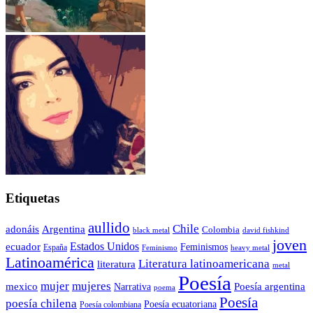
Etiquetas
aullido
Chile
adonáis
Argentina
Colombia
black metal
david fishkind
joven
Estados Unidos
ecuador
Feminismos
España
Feminismo
heavy metal
Latinoamérica
Literatura latinoamericana
literatura
metal
Poesía
mujer
mujeres
mexico
Poesía argentina
Narrativa
poema
Poesía
poesía chilena
Poesía ecuatoriana
Poesía colombiana