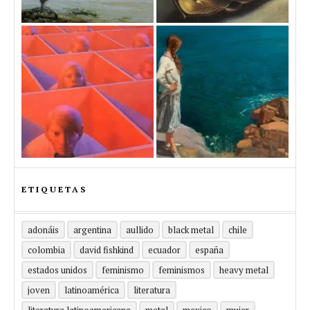
ETIQUETAS
adonáis
argentina
aullido
black metal
chile
colombia
david fishkind
ecuador
españa
estados unidos
feminismo
feminismos
heavy metal
joven
latinoamérica
literatura
literatura latinoamericana
metal
mexico
mujer