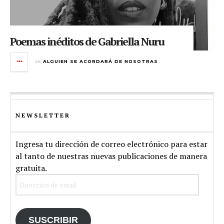
Poemas inéditos de Gabriella Nuru
en
ALGUIEN SE ACORDARÁ DE NOSOTRAS
NEWSLETTER
Ingresa tu dirección de correo electrónico para estar
al tanto de nuestras nuevas publicaciones de manera
gratuita.
Dirección
de
email
SUSCRIBIR