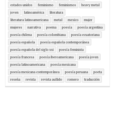
estados unidos
feminismo
feminismos
heavy metal
joven
latinoamérica
literatura
literatura latinoamericana
metal
mexico
mujer
mujeres
narrativa
poema
poesía
poesía argentina
poesía chilena
poesía colombiana
poesía ecuatoriana
poesía española
poesía española contemporánea
poesía española del siglo xxi
poesía feminista
poesía francesa
poesía iberoamericana
poesía joven
poesía latinoamericana
poesía mexicana
poesía mexicana contemporánea
poesía peruana
poeta
reseña
revista
revista aullido
romero
traducción