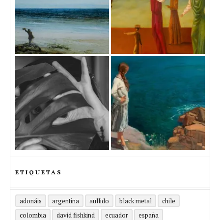
ETIQUETAS
adonáis
argentina
aullido
black metal
chile
colombia
david fishkind
ecuador
españa