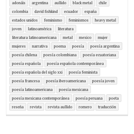
adonáis
argentina
aullido
black metal
chile
colombia
david fishkind
ecuador
españa
estados unidos
feminismo
feminismos
heavy metal
joven
latinoamérica
literatura
literatura latinoamericana
metal
mexico
mujer
mujeres
narrativa
poema
poesía
poesía argentina
poesía chilena
poesía colombiana
poesía ecuatoriana
poesía española
poesía española contemporánea
poesía española del siglo xxi
poesía feminista
poesía francesa
poesía iberoamericana
poesía joven
poesía latinoamericana
poesía mexicana
poesía mexicana contemporánea
poesía peruana
poeta
reseña
revista
revista aullido
romero
traducción