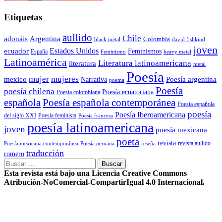
Etiquetas
aullido
Chile
adonáis
Argentina
Colombia
black metal
david fishkind
joven
Estados Unidos
ecuador
Feminismos
España
Feminismo
heavy metal
Latinoamérica
Literatura latinoamericana
literatura
metal
Poesía
mujer
mujeres
mexico
Poesía argentina
Narrativa
poema
Poesía
poesía chilena
Poesía ecuatoriana
Poesía colombiana
Poesía española contemporánea
española
Poesía española
poesía
Poesía Iberoamericana
del siglo XXI
Poesía feminista
Poesía francesa
poesía latinoamericana
joven
poesía mexicana
poeta
revista
Poesía mexicana contemporánea
reseña
revista aullido
Poesía peruana
traducción
romero
Buscar:
Esta revista está bajo una Licencia Creative Commons
Atribución-NoComercial-CompartirIgual 4.0 Internacional.