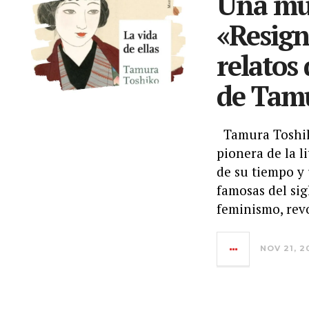
Una mu
«Resign
relatos 
de Tam
Tamura Toshiko
pionera de la 
de su tiempo y 
famosas del si
feminismo, rev
NOV 21, 2