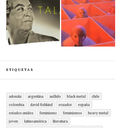
ETIQUETAS
adonáis
argentina
aullido
black metal
chile
colombia
david fishkind
ecuador
españa
estados unidos
feminismo
feminismos
heavy metal
joven
latinoamérica
literatura