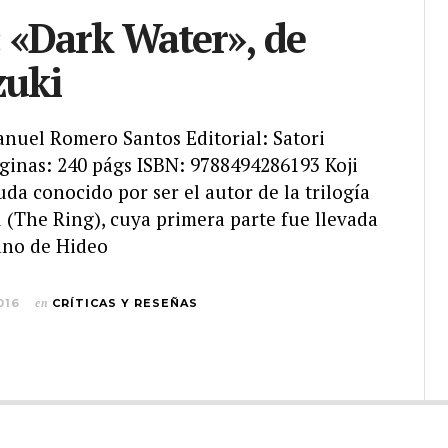
 «Dark Water», de
zuki
anuel Romero Santos Editorial: Satori
áginas: 240 págs ISBN: 9788494286193 Koji
uda conocido por ser el autor de la trilogía
 (The Ring), cuya primera parte fue llevada
mano de Hideo
016
en
CRÍTICAS Y RESEÑAS