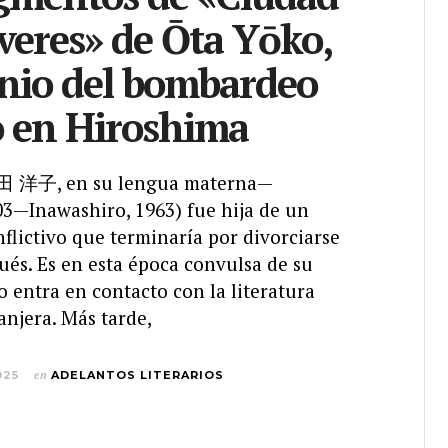
veres» de Ōta Yōko,
nio del bombardeo
o en Hiroshima
 洋子, en su lengua materna—
03—Inawashiro, 1963) fue hija de un
flictivo que terminaría por divorciarse
ués. Es en esta época convulsa de su
 entra en contacto con la literatura
anjera. Más tarde,
025
en
ADELANTOS LITERARIOS