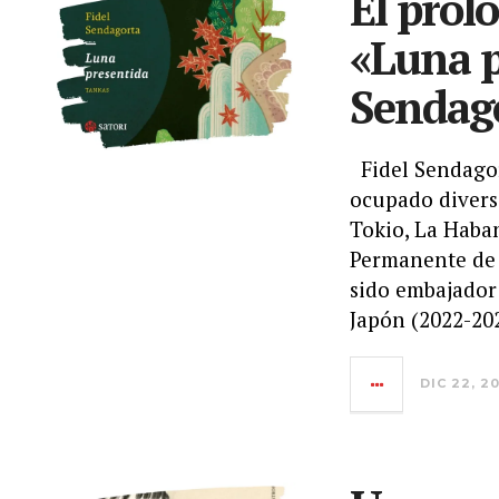
El pról
«Luna p
Sendag
Fidel Sendagor
ocupado divers
Tokio, La Haba
Permanente de 
sido embajador
Japón (2022-20
DIC 22, 2