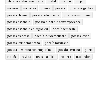
literatura latinoamericana
metal
mexico
mujer
mujeres
narrativa
poema
poesía
poesía argentina
poesía chilena
poesía colombiana
poesía ecuatoriana
poesía española
poesía española contemporánea
poesía española del siglo xxi
poesía feminista
poesía francesa
poesía iberoamericana
poesía joven
poesía latinoamericana
poesía mexicana
poesía mexicana contemporánea
poesía peruana
poeta
reseña
revista
revista aullido
romero
traducción