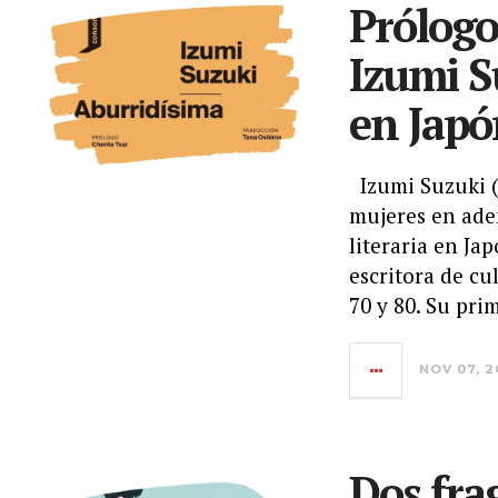
Prólogo
Izumi S
en Jap
Izumi Suzuki (
mujeres en aden
literaria en Ja
escritora de cu
70 y 80. Su pri
NOV 07, 2
Dos fra