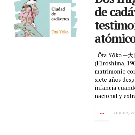
de cadá
testimo
atómic
Ōta Yōko —大田
(Hiroshima, 19
matrimonio con
siete años desp
infancia cuando
nacional y extr
FEB 07, 2