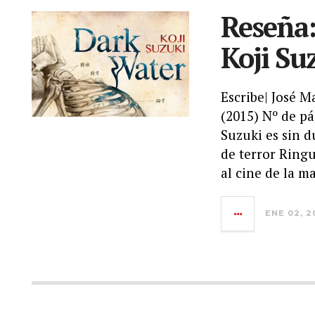
Reseña:
Koji Su
Escribe| José M
(2015) Nº de p
Suzuki es sin d
de terror Ringu
al cine de la 
ENE 02, 2