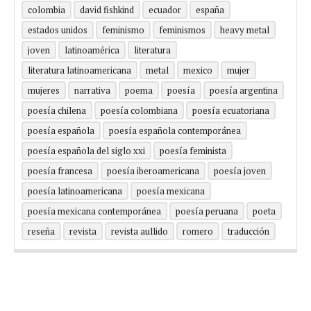
colombia
david fishkind
ecuador
españa
estados unidos
feminismo
feminismos
heavy metal
joven
latinoamérica
literatura
literatura latinoamericana
metal
mexico
mujer
mujeres
narrativa
poema
poesía
poesía argentina
poesía chilena
poesía colombiana
poesía ecuatoriana
poesía española
poesía española contemporánea
poesía española del siglo xxi
poesía feminista
poesía francesa
poesía iberoamericana
poesía joven
poesía latinoamericana
poesía mexicana
poesía mexicana contemporánea
poesía peruana
poeta
reseña
revista
revista aullido
romero
traducción