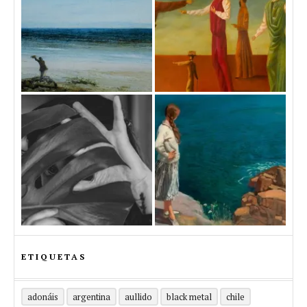
ETIQUETAS
adonáis
argentina
aullido
black metal
chile