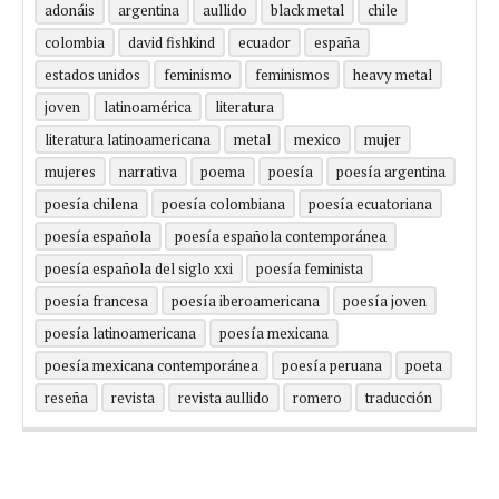
adonáis
argentina
aullido
black metal
chile
colombia
david fishkind
ecuador
españa
estados unidos
feminismo
feminismos
heavy metal
joven
latinoamérica
literatura
literatura latinoamericana
metal
mexico
mujer
mujeres
narrativa
poema
poesía
poesía argentina
poesía chilena
poesía colombiana
poesía ecuatoriana
poesía española
poesía española contemporánea
poesía española del siglo xxi
poesía feminista
poesía francesa
poesía iberoamericana
poesía joven
poesía latinoamericana
poesía mexicana
poesía mexicana contemporánea
poesía peruana
poeta
reseña
revista
revista aullido
romero
traducción