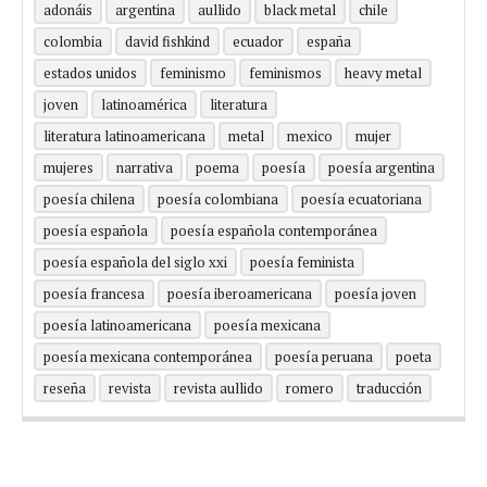
adonáis
argentina
aullido
black metal
chile
colombia
david fishkind
ecuador
españa
estados unidos
feminismo
feminismos
heavy metal
joven
latinoamérica
literatura
literatura latinoamericana
metal
mexico
mujer
mujeres
narrativa
poema
poesía
poesía argentina
poesía chilena
poesía colombiana
poesía ecuatoriana
poesía española
poesía española contemporánea
poesía española del siglo xxi
poesía feminista
poesía francesa
poesía iberoamericana
poesía joven
poesía latinoamericana
poesía mexicana
poesía mexicana contemporánea
poesía peruana
poeta
reseña
revista
revista aullido
romero
traducción