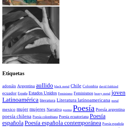
Etiquetas
aullido
Chile
adonáis
Argentina
Colombia
black metal
david fishkind
joven
Estados Unidos
ecuador
Feminismos
España
Feminismo
heavy metal
Latinoamérica
Literatura latinoamericana
literatura
metal
Poesía
mujer
mujeres
mexico
Poesía argentina
Narrativa
poema
Poesía
poesía chilena
Poesía ecuatoriana
Poesía colombiana
Poesía española contemporánea
española
Poesía española