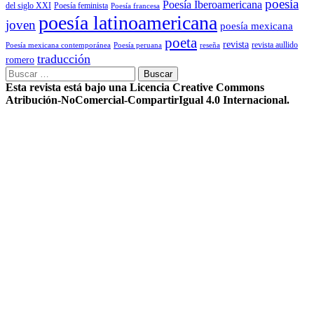
poesía
Poesía Iberoamericana
del siglo XXI
Poesía feminista
Poesía francesa
poesía latinoamericana
joven
poesía mexicana
poeta
revista
Poesía mexicana contemporánea
reseña
revista aullido
Poesía peruana
traducción
romero
Buscar:
Esta revista está bajo una Licencia Creative Commons
Atribución-NoComercial-CompartirIgual 4.0 Internacional.