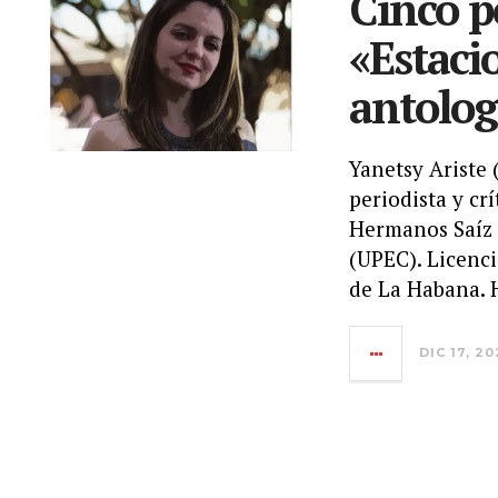
Cinco 
«Estaci
antolog
Yanetsy Ariste 
periodista y cr
Hermanos Saíz 
(UPEC). Licenci
de La Habana. H
DIC 17, 2