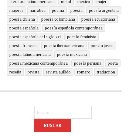
literatura latinoamericana
metal
mexico
mujer
mujeres
narrativa
poema
poesía
poesía argentina
poesía chilena
poesía colombiana
poesía ecuatoriana
poesía española
poesía española contemporánea
poesía española del siglo xxi
poesía feminista
poesía francesa
poesía iberoamericana
poesía joven
poesía latinoamericana
poesía mexicana
poesía mexicana contemporánea
poesía peruana
poeta
reseña
revista
revista aullido
romero
traducción
Buscar: