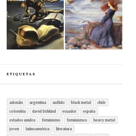
ETIQUETAS
adonáis
argentina
aullido
black metal
chile
colombia
david fishkind
ecuador
españa
estados unidos
feminismo
feminismos
heavy metal
joven
latinoamérica
literatura