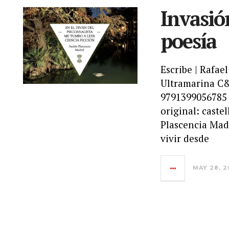
Invasió
poesía
Escribe | Ra
Ultramarina C&
9791399056785 
original: cast
Plascencia Madr
vivir desde
MAY 28, 