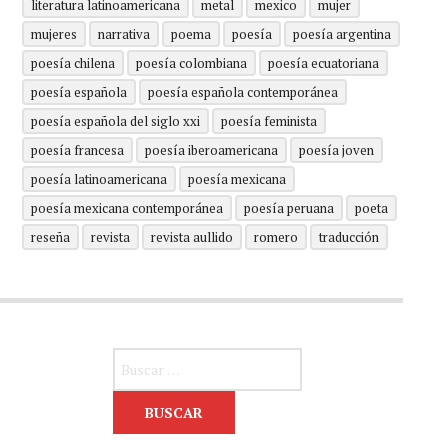
literatura latinoamericana
metal
mexico
mujer
mujeres
narrativa
poema
poesía
poesía argentina
poesía chilena
poesía colombiana
poesía ecuatoriana
poesía española
poesía española contemporánea
poesía española del siglo xxi
poesía feminista
poesía francesa
poesía iberoamericana
poesía joven
poesía latinoamericana
poesía mexicana
poesía mexicana contemporánea
poesía peruana
poeta
reseña
revista
revista aullido
romero
traducción
Buscar: