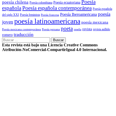
Poesía
poesía chilena
Poesía ecuatoriana
Poesía colombiana
Poesía española contemporánea
española
Poesía española
poesía
Poesía Iberoamericana
del siglo XXI
Poesía feminista
Poesía francesa
poesía latinoamericana
joven
poesía mexicana
poeta
revista
Poesía mexicana contemporánea
reseña
revista aullido
Poesía peruana
traducción
romero
Buscar:
Esta revista está bajo una Licencia Creative Commons
Atribución-NoComercial-CompartirIgual 4.0 Internacional.