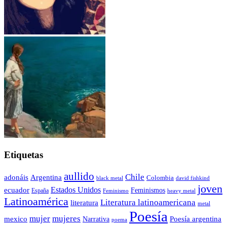
Etiquetas
aullido
Chile
adonáis
Argentina
Colombia
black metal
david fishkind
joven
Estados Unidos
ecuador
Feminismos
España
Feminismo
heavy metal
Latinoamérica
Literatura latinoamericana
literatura
metal
Poesía
mujer
mujeres
mexico
Poesía argentina
Narrativa
poema