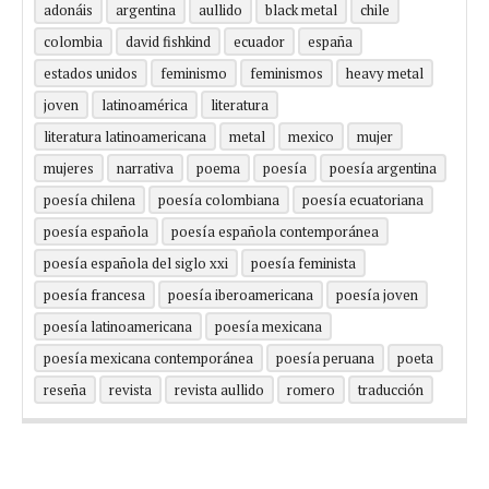
adonáis
argentina
aullido
black metal
chile
colombia
david fishkind
ecuador
españa
estados unidos
feminismo
feminismos
heavy metal
joven
latinoamérica
literatura
literatura latinoamericana
metal
mexico
mujer
mujeres
narrativa
poema
poesía
poesía argentina
poesía chilena
poesía colombiana
poesía ecuatoriana
poesía española
poesía española contemporánea
poesía española del siglo xxi
poesía feminista
poesía francesa
poesía iberoamericana
poesía joven
poesía latinoamericana
poesía mexicana
poesía mexicana contemporánea
poesía peruana
poeta
reseña
revista
revista aullido
romero
traducción