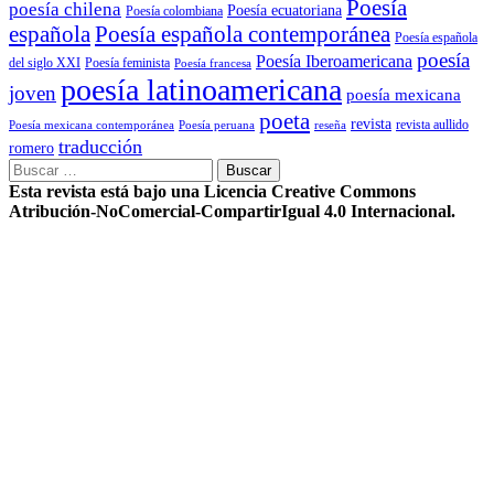
Poesía
poesía chilena
Poesía ecuatoriana
Poesía colombiana
Poesía española contemporánea
española
Poesía española
poesía
Poesía Iberoamericana
del siglo XXI
Poesía feminista
Poesía francesa
poesía latinoamericana
joven
poesía mexicana
poeta
revista
Poesía mexicana contemporánea
reseña
revista aullido
Poesía peruana
traducción
romero
Buscar:
Esta revista está bajo una Licencia Creative Commons
Atribución-NoComercial-CompartirIgual 4.0 Internacional.