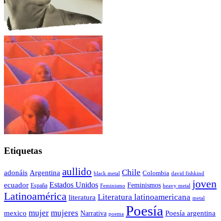
Etiquetas
aullido
Chile
adonáis
Argentina
Colombia
black metal
david fishkind
joven
Estados Unidos
ecuador
Feminismos
España
Feminismo
heavy metal
Latinoamérica
Literatura latinoamericana
literatura
metal
Poesía
mujer
mujeres
mexico
Poesía argentina
Narrativa
poema