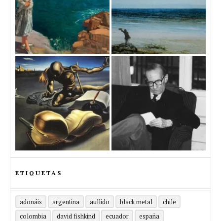
ETIQUETAS
adonáis
argentina
aullido
black metal
chile
colombia
david fishkind
ecuador
españa