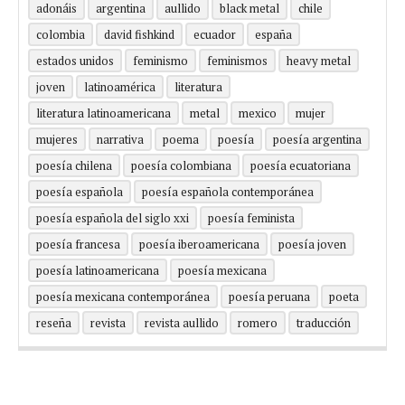
adonáis
argentina
aullido
black metal
chile
colombia
david fishkind
ecuador
españa
estados unidos
feminismo
feminismos
heavy metal
joven
latinoamérica
literatura
literatura latinoamericana
metal
mexico
mujer
mujeres
narrativa
poema
poesía
poesía argentina
poesía chilena
poesía colombiana
poesía ecuatoriana
poesía española
poesía española contemporánea
poesía española del siglo xxi
poesía feminista
poesía francesa
poesía iberoamericana
poesía joven
poesía latinoamericana
poesía mexicana
poesía mexicana contemporánea
poesía peruana
poeta
reseña
revista
revista aullido
romero
traducción